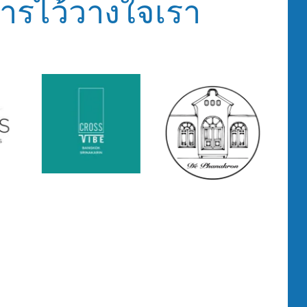
ารไว้วางใจเรา
be
Fairmont Hotels &
De Phanakron
akarin
Resorts