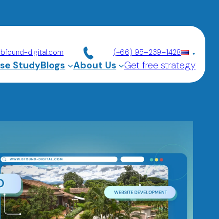
found-digital.com
(+66) 95–239–1428
se Study
Blogs
About Us
Get free strategy